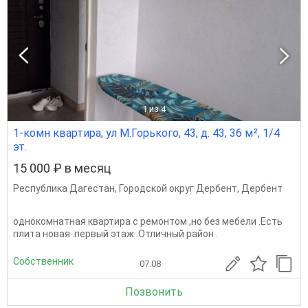
1
из 4
1-комн квартира, ул М.Горького, 43, д. 43, 36 м², 1/4
эт.
15 000 ₽ в месяц
Республика Дагестан
,
Городской округ Дербент
,
Дербент
однокомнатная квартира с ремонтом ,но без мебели .Есть
плита новая .первый этаж .Отличный район .
Собственник
07.08
Позвонить