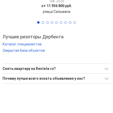
1кв. 2026
от 11 936 800 руб.
улица Сальмана
Лучшие риэлторы Дербента
Каталог специалистов
Закрытая база объектов
Снять квартиру на Restate.ru?
Ищите, как Снять квартиру?
Почему лучше всего искать объявления у нас?
11 актуальных и проверенных объявлений
Все объявления проверены и проходят строгую
модерацию
Воспользуйтесь нашим поиском по новостройкам, для
подбора подходящего вам варианта
Удобный поиск, есть подписка на новые объявления
'Сохраните результаты поиска и возвращайтесь к нему,
Помогаем с подбором выгодных ипотечных программ в
когда это будет нужно'
банках в Дербенте