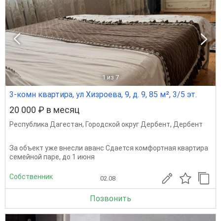
1
из 7
3-комн квартира, ул Хизроева, 9, д. 9, 85 м², 3/5 эт.
20 000 ₽ в месяц
Республика Дагестан
,
Городской округ Дербент
,
Дербент
За объект уже внесли аванс Сдается комфортная квартира
семейной паре, до 1 июня
Собственник
02.08
Позвонить