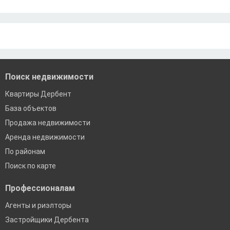
Санкт-Петербург
Ипотека самозанятым
По двум документам
Москва
Краснодар
Сочи
Екатеринбург
Поиск недвижимости
Квартиры Дербент
База объектов
Продажа недвижимости
Аренда недвижимости
По районам
Поиск по карте
Профессионалам
Агенты и риэлторы
Застройщики Дербента