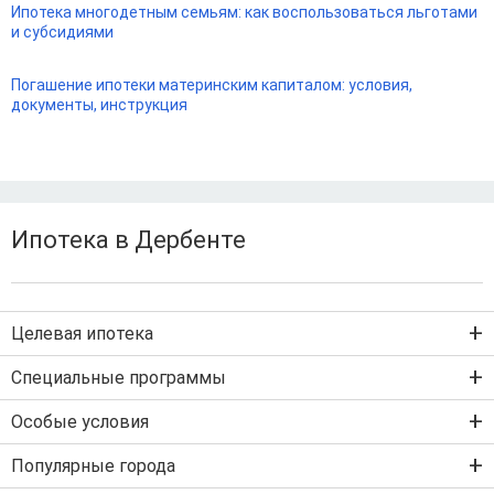
Ипотека многодетным семьям: как воспользоваться льготами
и субсидиями
Погашение ипотеки материнским капиталом: условия,
документы, инструкция
Ипотека в Дербенте
Целевая ипотека
Ипотека на новостройку
Специальные программы
Ипотека на вторичку
Семейная ипотека
Особые условия
Ипотека на строительство дома
Военная ипотека
Ипотека без первого взноса
Популярные города
IT-ипотека
Рефинансирование ипотеки
Ипотека без подтверждения дохода