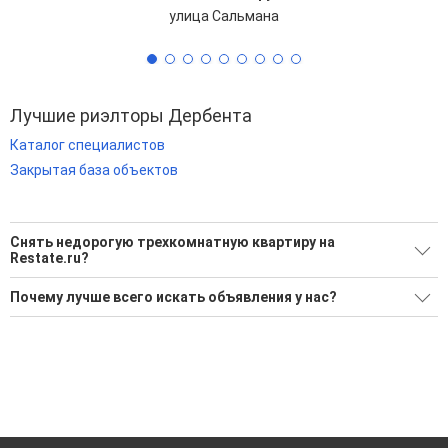
улица Сальмана
Лучшие риэлторы Дербента
Каталог специалистов
Закрытая база объектов
Снять недорогую трехкомнатную квартиру на
Restate.ru?
Ищите, как Снять недорогую трехкомнатную квартиру?
Почему лучше всего искать объявления у нас?
1 актуальное и проверенное объявление
Все объявления проверены и проходят строгую
модерацию
Воспользуйтесь нашим поиском по новостройкам, для
подбора подходящего вам варианта
Удобный поиск, есть подписка на новые объявления
'Сохраните результаты поиска и возвращайтесь к нему,
Помогаем с подбором выгодных ипотечных программ в
когда это будет нужно'
банках в Дербенте