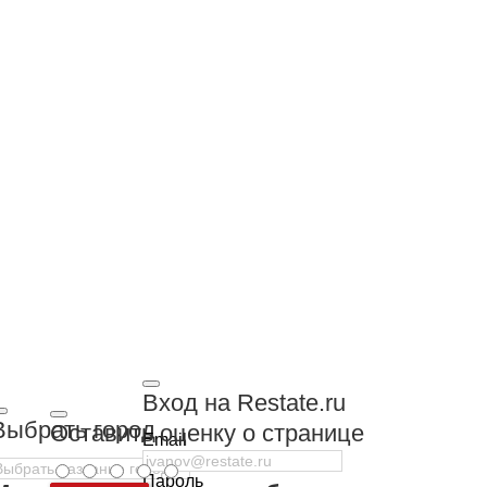
Вход на Restate.ru
Выбрать город
Оставить оценку о странице
Email
Пароль