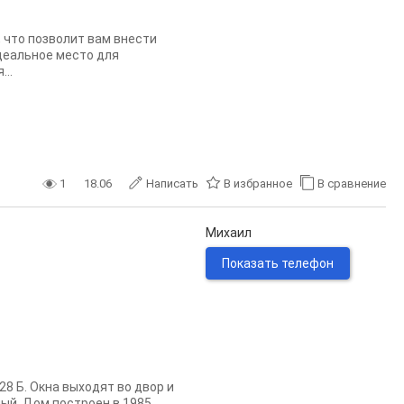
 что позволит вам внести
идеальное место для
..
1
18.06
Написать
В избранное
В сравнение
Михаил
Показать телефон
28 Б. Окна выходят во двор и
ный. Дом построен в 1985