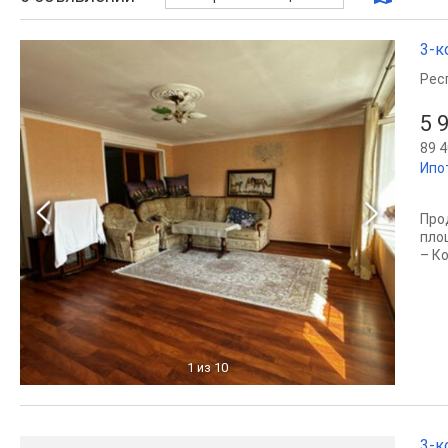
3-к
Рес
5 
89 4
Ипо
Про
пло
– К
1
из 10
3-к