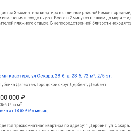
даётся 3-комнатная квартира в отличном районе! Ремонт средний,
и изменения и создать уют. Всего в 2 минутах пешком до моря — 
ителей пляжного отдыха. В непосредственной близости находятся.
омн квартира, ул Оскара, 28-б, д. 28-б, 72 м², 2/5 эт.
публика Дагестан
,
Городской округ Дербент
,
Дербент
500 000 ₽
2
056 ₽ за м
тека от 18 889 ₽ в месяц
аётся трехкомнатная квартира по адресу: г. Дербент, ул. Оскара, 
улицу, соседи тихие, квартира тёплая и уютная, санузел совмещен