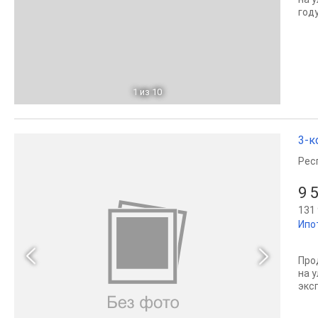
году
1
из 10
3-к
Рес
9 
131 
Ипо
Про
на 
экс