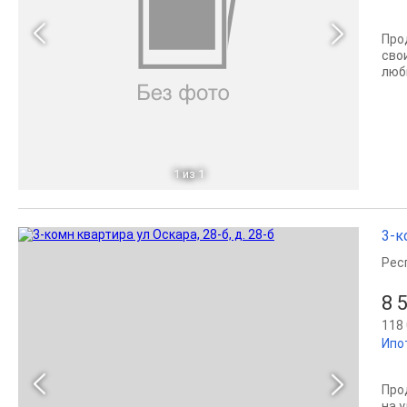
Про
сво
люб
1
из 1
3-к
Рес
8 
118 
Ипо
Прод
на 