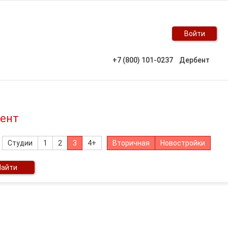
Войти
+7 (800) 101-0237
Дербент
бент
Студии
1
2
3
4+
Вторичная
Новостройки
Найти