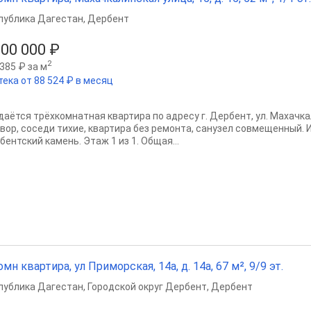
публика Дагестан
,
Дербент
000 000 ₽
2
385 ₽ за м
тека от 88 524 ₽ в месяц
даётся трёхкомнатная квартира по адресу г. Дербент, ул. Махачкал
двор, соседи тихие, квартира без ремонта, санузел совмещенный. 
ентский камень. Этаж 1 из 1. Общая...
омн квартира, ул Приморская, 14а, д. 14а, 67 м², 9/9 эт.
публика Дагестан
,
Городской округ Дербент
,
Дербент