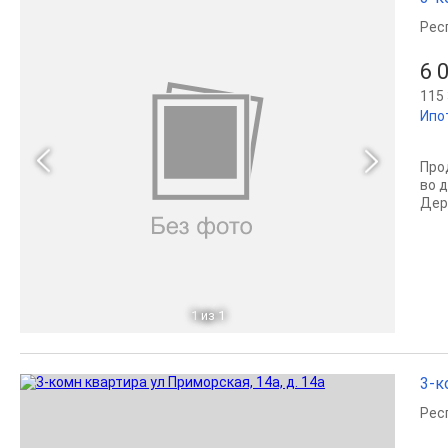
Рес
6 
115 
Ипо
Про
во 
Дерб
1
из 1
3-к
Рес