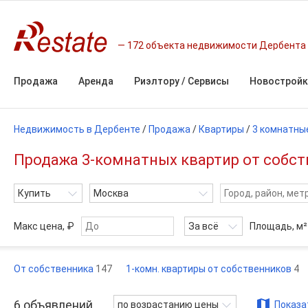
172 объекта недвижимости Дербента
Продажа
Аренда
Риэлтору / Сервисы
Новостройк
Недвижимость в Дербенте
/
Продажа
/
Квартиры
/
3 комнатны
Продажа 3-комнатных квартир от собств
Купить
Москва
Макс цена, ₽
За всё
Площадь,
м²
От собственника
147
1-комн. квартиры от собственников
4
6
объявлений
по возрастанию цены
Показа