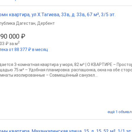
омн квартира, ул Х.Тагиева, 33в, д. 33в, 67 м², 3/5 эт.
публика Дагестан
,
Дербент
990 000 ₽
2
03 ₽ за м
тека от 88 377 ₽ в месяц
дается 3-комнатная квартира у моря, 82 м² | О КВАРТИРЕ – Просто
щадью 75 м² – Удобная планировка: распашонка, окна на обе стор
омнаты изолированные – Совмещённый санузел...
ещё 1 объявл
омн квартира, Махачкалинская улица, 15, д. 15, 52 м², 1/1 эт.