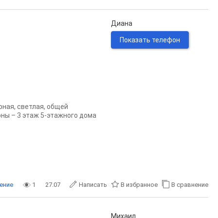
Диана
Показать телефон
рная, светлая, общей
оны – 3 этаж 5-этажного дома
ение
1
27.07
Написать
В избранное
В сравнение
Михаил