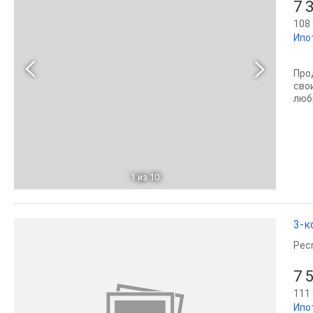
7 
108 
Ипо
Про
сво
люб
1
из 10
3-к
Рес
7 
111 
Ипо