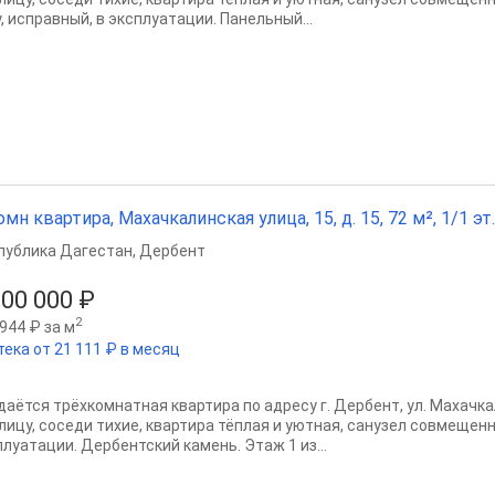
, исправный, в эксплуатации. Панельный...
омн квартира, Махачкалинская улица, 15, д. 15, 72 м², 1/1 эт.
публика Дагестан
,
Дербент
500 000 ₽
2
944 ₽ за м
тека от 21 111 ₽ в месяц
даётся трёхкомнатная квартира по адресу г. Дербент, ул. Махачкал
улицу, соседи тихие, квартира тёплая и уютная, санузел совмещен
плуатации. Дербентский камень. Этаж 1 из...