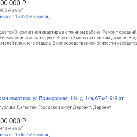
300 000 ₽
2
955 ₽ за м
тека от 16 222 ₽ в месяц
даётся 3-комнатная квартира в отличном районе! Ремонт средний,
и изменения и создать уют. Всего в 2 минутах пешком до моря — 
ителей пляжного отдыха. В непосредственной близости находятся.
омн квартира, ул Приморская, 14а, д. 14а, 67 м², 9/9 эт.
публика Дагестан
,
Городской округ Дербент
,
Дербент
500 000 ₽
2
940 ₽ за м
тека от 16 667 ₽ в месяц