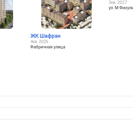
3кв. 2027
ул. М.Физули
ЖК Шафран
4кв. 2026
Фабричная улица
ю
бора подходящего вам варианта