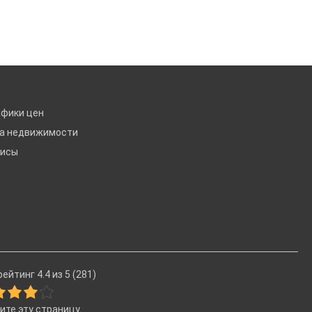
афики цен
ка недвижимости
висы
ейтинг 4.4 из 5 (281)
ите эту страницу