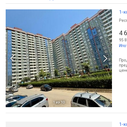
1-к
Рес
4 
95 8
Ипо
Про
пре
цен
1
из 10
1-к