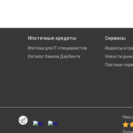
да это будет нужно'
ках в Дербенте
Ипотечные кредиты
Сервисы
Ипотека для IT-специалистов
Индексы и гр
Каталог банков Дербента
Новости рын
Платные сер
Наш р
Оцен