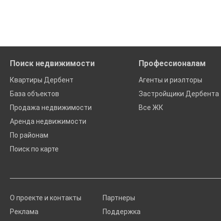
'Сохраните результаты поиска и возвращайтесь к нему, ког
Помогаем с подбором выгодных ипотечных программ в бан
Поиск недвижимости
Профессионалам
Квартиры Дербент
Агенты и риэлторы
База объектов
Застройщики Дербента
Продажа недвижимости
Все ЖК
Аренда недвижимости
По районам
Поиск по карте
О проекте и контакты
Партнеры
Реклама
Поддержка