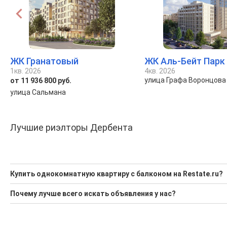
ЖК Гранатовый
ЖК Аль-Бейт Парк
1кв. 2026
4кв. 2026
улица Графа Воронцова
от 11 936 800 руб.
улица Сальмана
Лучшие риэлторы Дербента
Купить однокомнатную квартиру с балконом на Restate.ru?
Ищите, как Купить однокомнатную квартиру с балконом?
Почему лучше всего искать объявления у нас?
2 актуальных и проверенных объявления
Все объявления проверены и проходят строгую модераци
Воспользуйтесь нашим поиском по новостройкам, для под
Удобный поиск, есть подписка на новые объявления