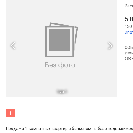
Рес
5 
130 
Ипо
СОБ
уко
зае
1
из 1
1
Продажа 1-комнатных квартир с балконом - в базе недвижимо