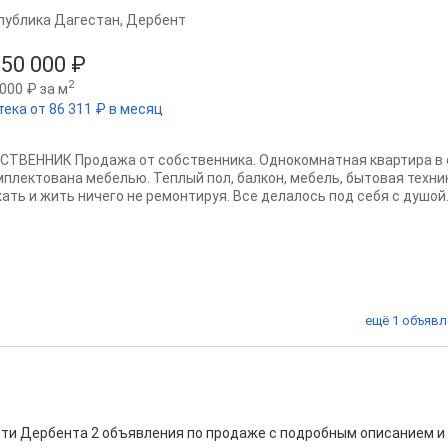
публика Дагестан
,
Дербент
850 000 ₽
2
000 ₽ за м
тека от 86 311 ₽ в месяц
СТВЕННИК Продажа от собственника. Однокомнатная квартира в 
мплектована мебелью. Теплый пол, балкон, мебель, бытовая техн
хать и жить ничего не ремонтируя. Все делалось под себя с душой.
ещё 1 объявл
сти Дербента 2 объявления по продаже с подробным описанием и