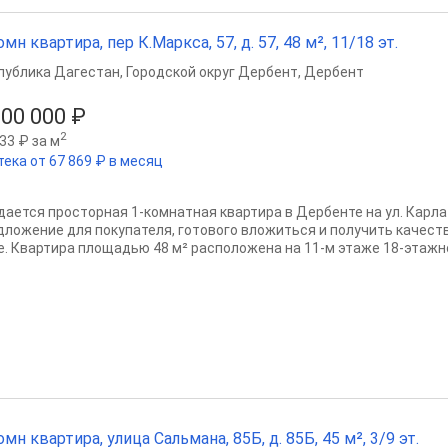
омн квартира, пер К.Маркса, 57, д. 57, 48 м², 11/18 эт.
публика Дагестан
,
Городской округ Дербент
,
Дербент
600 000 ₽
2
33 ₽ за м
тека от 67 869 ₽ в месяц
дается просторная 1‑комнатная квартира в Дербенте на ул. Карл
дложение для покупателя, готового вложиться и получить качест
е. Квартира площадью 48 м² расположена на 11-м этаже 18-этажно
омн квартира, улица Сальмана, 85Б, д. 85Б, 45 м², 3/9 эт.