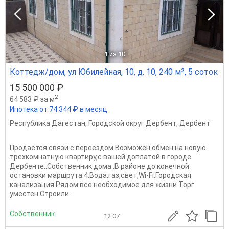
1
из 10
Коттедж/дом, ул Юбилейная, 10, д. 10, 240 м², 5 соток
15 500 000 ₽
2
64 583 ₽ за м
Ипотека от 74 344 ₽ в месяц
Республика Дагестан
,
Городской округ Дербент
,
Дербент
Продается связи с переездом.Возможен обмен на новую
трехкомнатную квартиру,с вашей доплатой в городе
Дербенте..Собственник дома..В районе до конечной
остановки маршрута 4.Вода,газ,свет,Wi-Fi.Городская
канализация.Рядом все необходимое для жизни.Торг
уместен.Строили...
Собственник
12.07