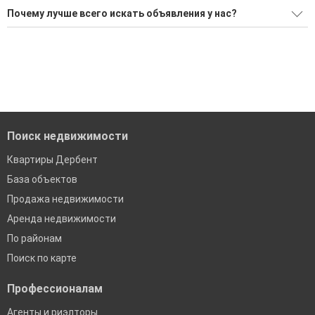
Ищите, как Купить дом недорого?
Почему лучше всего искать объявления у нас?
8 актуальных и проверенных объявлений
Все объявления проверены и проходят строгую
модерацию
Воспользуйтесь нашим поиском по новостройкам, для
подбора подходящего вам варианта
Удобный поиск, есть подписка на новые объявления
'Сохраните результаты поиска и возвращайтесь к нему,
Помогаем с подбором выгодных ипотечных программ в
когда это будет нужно'
банках в Дербенте
Поиск недвижимости
Квартиры Дербент
База объектов
Продажа недвижимости
Аренда недвижимости
По районам
Поиск по карте
Профессионалам
Агенты и риэлторы