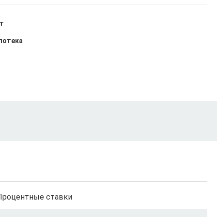
ет
ипотека
Процентные ставки