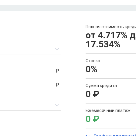
Полная стоимость кред
от 4.717
%
д
17.534
%
Ставка
0
%
Сумма кредита
0
₽
Ежемесячный платеж
0
₽