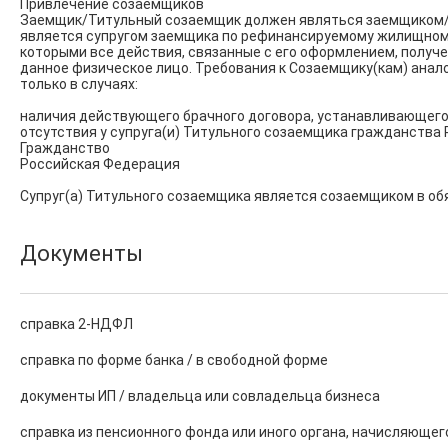
Привлечение созаемщиков

Заемщик/Титульный созаемщик должен являться заемщиком/о
является супругом заемщика по рефинансируемому жилищному 
которыми все действия, связанные с его оформлением, полу
данное физическое лицо. Требования к Созаемщику(кам) анал
только в случаях:

наличия действующего брачного договора, устанавливающего 
отсутствия у супруга(и) Титульного созаемщика гражданства 
Гражданство

Российская Федерация

Супруг(а) Титульного созаемщика является созаемщиком в обя
Документы
справка 2-НДФЛ
справка по форме банка / в свободной форме
документы ИП / владельца или совладельца бизнеса
справка из пенсионного фонда или иного органа, начисляющег