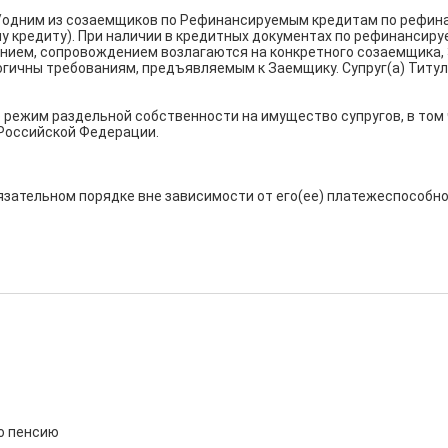
дним из созаемщиков по Рефинансируемым кредитам по рефинанс
кредиту). При наличии в кредитных документах по рефинансируе
чением, сопровождением возлагаются на конкретного созаемщик
огичны требованиям, предъявляемым к Заемщику. Супруг(а) Титу
режим раздельной собственности на имущество супругов, в том 
Российской Федерации. 

зательном порядке вне зависимости от его(ее) платежеспособно
о пенсию