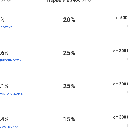
от 500
7%
20%
Н
ипотека
от 300 
.6%
25%
Н
движимость
от 300 
.1%
25%
Н
жилого дома
от 300 
.4%
15%
Н
овостройки