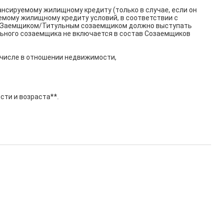
ируемому жилищному кредиту (только в случае, если он 
мому жилищному кредиту условий, в соответствии с 
а, Заемщиком/Титульным созаемщиком должно выступать 
льного созаемщика не включается в состав Созаемщиков 
числе в отношении недвижимости,

сти и возраста**.