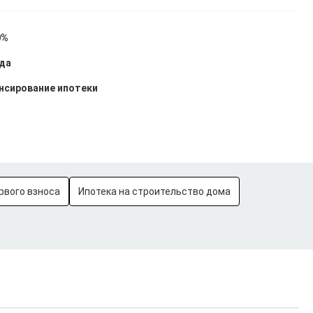
0%
ода
нсирование ипотеки
рвого взноса
Ипотека на строительство дома