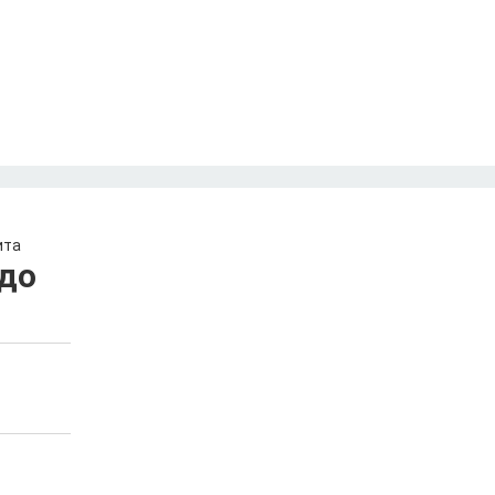
ита
до