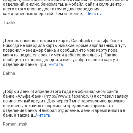
отделений: а-клик, банкоматы, а-мобайл, сайт и колл-центр -
всего этого вполне достаточно для проведения
каждодневных операций. Тем не менее, ...
Читать
Tuzikk
Делюсь свои восторгом от карты Cashback от альфа банка.
Никогда не заводила карты никакие, кроме зарплатных, а тут,
позвонил менеджер банка и сообщил,что мою карту пора
менять, подошел срок. (у меня дебетовая альфы). Так же
сообщил,что через два дня, я смогу забрать свою карту в
отделении банка. При...
Читать
Dahha
Добрый день! В апреле этого года на официальном сайте
банка «Альфа-банк» (http://www.alfabank.ru/) я оставил заявку
на ипотечный кредит. Дня через 3 мне перезвонила девушка,
все очень вежливо оформила и предложила приехать в
отделение банка. Я выбрал отделение, день и время визита в
банк, а также д...
Читать
Roman_msk